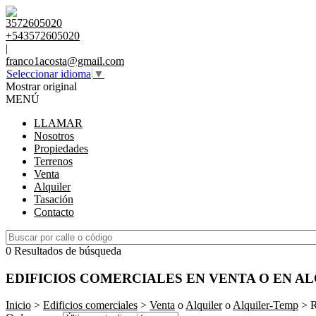
3572605020
+543572605020
|
franco1acosta@gmail.com
Seleccionar idioma
▼
Mostrar original
MENÚ
LLAMAR
Nosotros
Propiedades
Terrenos
Venta
Alquiler
Tasación
Contacto
0 Resultados de búsqueda
EDIFICIOS COMERCIALES EN VENTA O EN A
Inicio
>
Edificios comerciales
>
Venta
o
Alquiler
o
Alquiler-Temp
> R