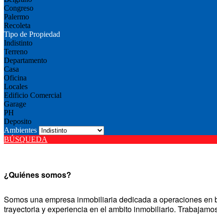
Congreso
Palermo
Recoleta
Tipo de Propiedad
Indistinto
Terreno
Departamento
Casa
Oficina
Locales
Edificio Comercial
Garage
PH
Deposito
Ambientes
BÚSQUEDA
¿Quiénes somos?
Somos una empresa inmobiliaria dedicada a operaciones en bi
trayectoria y experiencia en el ambito inmobiliario. Trabajam