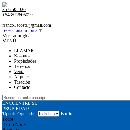
3572605020
+543572605020
|
franco1acosta@gmail.com
Seleccionar idioma
▼
Mostrar original
MENÚ
LLAMAR
Nosotros
Propiedades
Terrenos
Venta
Alquiler
Tasación
Contacto
ENCUENTRE SU
PROPIEDAD
Tipo de Operación
Barrio
Todos
Barrio Norte
Belgrano