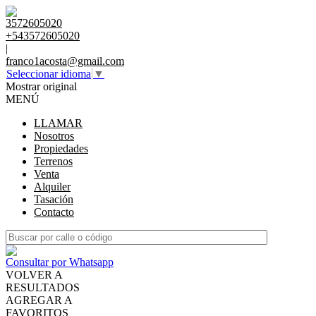
3572605020
+543572605020
|
franco1acosta@gmail.com
Seleccionar idioma
▼
Mostrar original
MENÚ
LLAMAR
Nosotros
Propiedades
Terrenos
Venta
Alquiler
Tasación
Contacto
Consultar por Whatsapp
VOLVER A
RESULTADOS
AGREGAR A
FAVORITOS