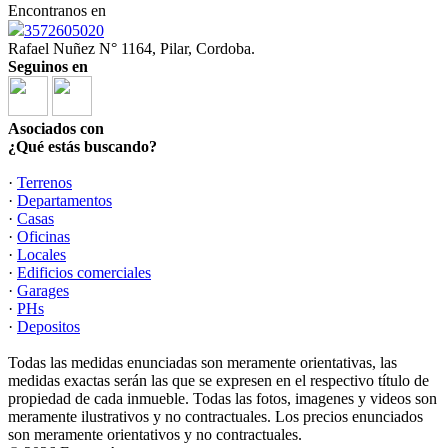
Encontranos en
3572605020
Rafael Nuñez N° 1164, Pilar, Cordoba.
Seguinos en
Asociados con
¿Qué estás buscando?
·
Terrenos
·
Departamentos
·
Casas
·
Oficinas
·
Locales
·
Edificios comerciales
·
Garages
·
PHs
·
Depositos
Todas las medidas enunciadas son meramente orientativas, las
medidas exactas serán las que se expresen en el respectivo título de
propiedad de cada inmueble. Todas las fotos, imagenes y videos son
meramente ilustrativos y no contractuales. Los precios enunciados
son meramente orientativos y no contractuales.