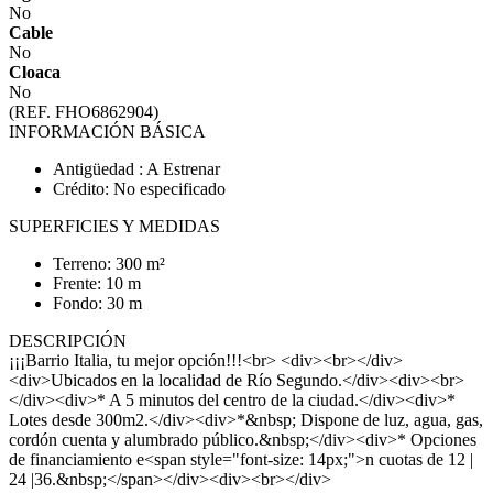
No
Cable
No
Cloaca
No
(REF. FHO6862904)
INFORMACIÓN BÁSICA
Antigüedad : A Estrenar
Crédito: No especificado
SUPERFICIES Y MEDIDAS
Terreno: 300 m²
Frente: 10 m
Fondo: 30 m
DESCRIPCIÓN
¡¡¡Barrio Italia, tu mejor opción!!!<br> <div><br></div>
<div>Ubicados en la localidad de Río Segundo.</div><div><br>
</div><div>* A 5 minutos del centro de la ciudad.</div><div>*
Lotes desde 300m2.</div><div>*&nbsp; Dispone de luz, agua, gas,
cordón cuenta y alumbrado público.&nbsp;</div><div>* Opciones
de financiamiento e<span style="font-size: 14px;">n cuotas de 12 |
24 |36.&nbsp;</span></div><div><br></div>