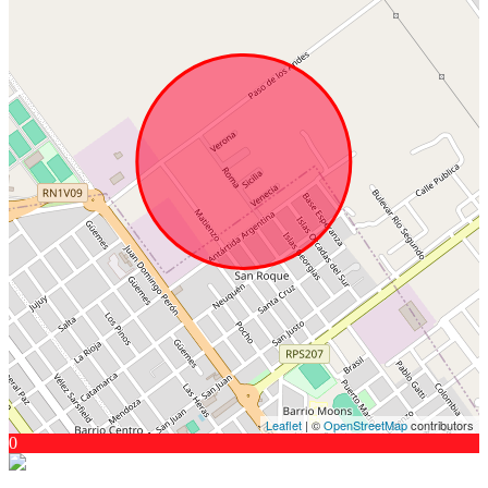
Leaflet
| ©
OpenStreetMap
contributors
0